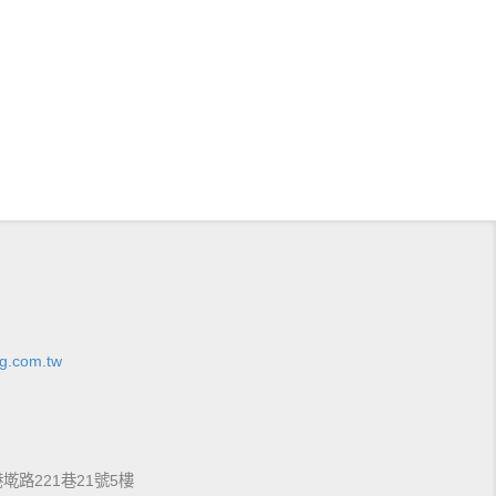
g.com.tw
港墘路221巷21號5樓