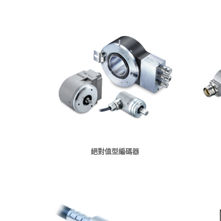
絕對值型編碼器