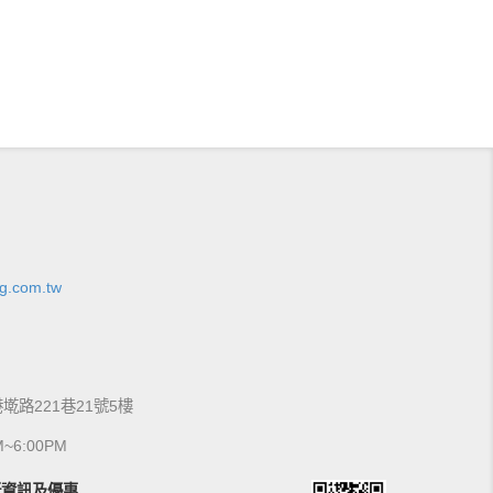
g.com.tw
港墘路221巷21號5樓
6:00PM
新資訊及優惠