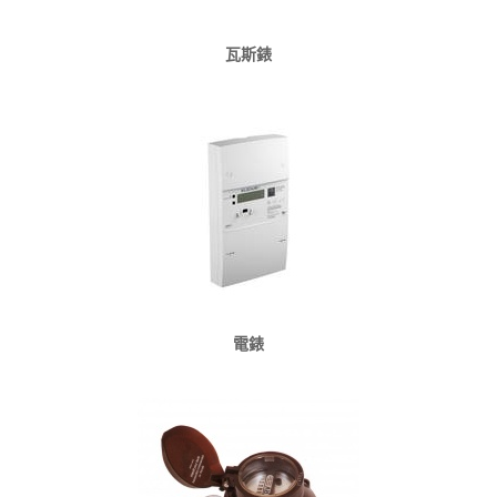
瓦斯錶
電錶